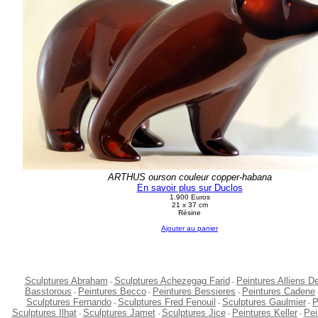
ARTHUS ourson couleur copper-habana
En savoir plus sur Duclos
1.900 Euros
21 x 37 cm
Résine
Ajouter au panier
Sculptures Abraham
Sculptures Achezegag Farid
Peintures Alliens D
-
-
Basstorous
Peintures Becco
Peintures Bessieres
Peintures Cadene
-
-
-
Sculptures Fernando
Sculptures Fred Fenouil
Sculptures Gaulmier
P
-
-
-
Sculptures Ilhat
Sculptures Jamet
Sculptures Jice
Peintures Keller
Pei
-
-
-
-