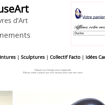
useArt
res d’Art
ènements
intures
|
Sculptures
|
Collectif Facto
|
Idées C
Cliquez sur l'image pour l'agrandir
Placez votre curseur sur une oeuvre pour voir son nom