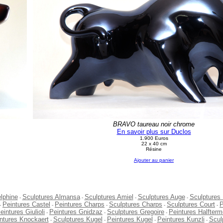
BRAVO taureau noir chrome
En savoir plus sur Duclos
1.900 Euros
22 x 40 cm
Résine
Ajouter au panier
elphine
Sculptures Almansa
Sculptures Amiel
Sculptures Auge
Sculptures
-
-
-
-
Peintures Castel
Peintures Charps
Sculptures Charps
Sculptures Court
P
-
-
-
-
-
eintures Giulioli
Peintures Gnidzaz
Sculptures Gregoire
Peintures Halfterm
-
-
-
ntures Knockaert
Sculptures Kugel
Peintures Kugel
Peintures Kunzli
Scul
-
-
-
-