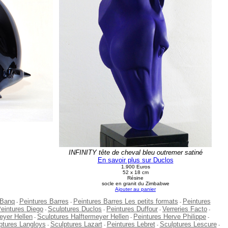
INFINITY tête de cheval bleu outremer satiné
En savoir plus sur Duclos
1.900 Euros
52 x 18 cm
Résine
socle en granit du Zimbabwe
Ajouter au panier
 Banq
Peintures Barres
Peintures Barres Les petits formats
Peintures
-
-
-
eintures Diego
Sculptures Duclos
Peintures Duffour
Verreries Facto
-
-
-
-
eyer Hellen
Sculptures Halftermeyer Hellen
Peintures Herve Philippe
-
-
-
ptures Langloys
Sculptures Lazart
Peintures Lebret
Sculptures Lescure
-
-
-
-