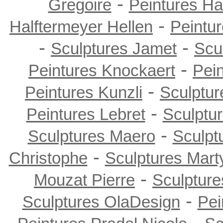
-
Gregoire
Peintures Ha
-
Halftermeyer Hellen
Peintur
-
-
Sculptures Jamet
Scu
-
Peintures Knockaert
Pei
-
Peintures Kunzli
Sculptur
-
Peintures Lebret
Sculptu
-
Sculptures Maero
Sculpt
-
Christophe
Sculptures Mart
-
Mouzat Pierre
Sculptur
-
Sculptures OlaDesign
Pei
-