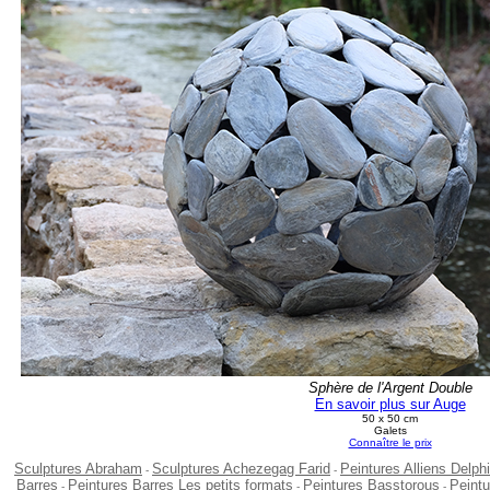
Sphère de l'Argent Double
En savoir plus sur Auge
50 x 50 cm
Galets
Connaître le prix
Sculptures Abraham
Sculptures Achezegag Farid
Peintures Alliens Delph
-
-
Barres
Peintures Barres Les petits formats
Peintures Basstorous
Peint
-
-
-