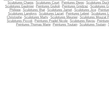
Sculptures Charps
Sculptures Court
Peintures Diego
Sculptures Ducl
-
-
-
Sculptures Gaulmier
Peintures Giulioli
Peintures Gnidzaz
Sculptures G
-
-
-
Philippe
Sculptures Ilhat
Sculptures Jamet
Sculptures Jice
Peintur
-
-
-
-
Sculptures Langloys
Sculptures Lazart
Peintures Lebret
Sculptures 
-
-
-
Christophe
Sculptures Marty
Sculptures Meunier
Sculptures Mouzat P
-
-
-
Sculptures Piccoli
Peintures Pradel Nicole
Sculptures Rayou
Peintur
-
-
-
Peintures Thomas Marie
Peintures Toutain
Sculptures Toutain
-
-
-