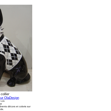
collier
sur OlaDesign
3 cm
ne
férents décors et coloris sur
de.