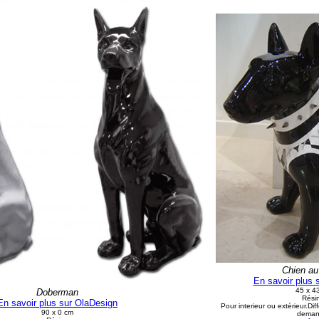
Chien au 
En savoir plus 
45 x 4
Doberman
Rési
En savoir plus sur OlaDesign
Pour interieur ou extérieur.Dif
90 x 0 cm
deman