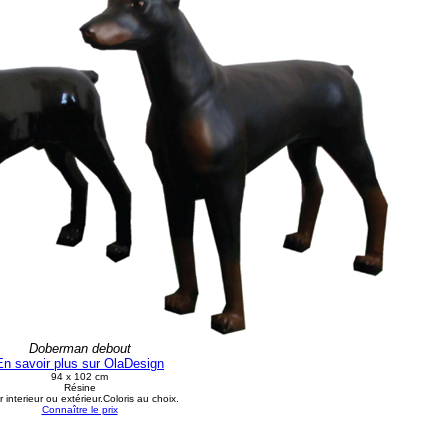
Doberman debout
En savoir plus sur OlaDesign
94 x 102 cm
Résine
 interieur ou extérieur.Coloris au choix.
Connaître le prix