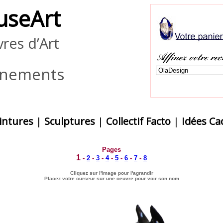
useArt
res d’Art
ènements
intures
|
Sculptures
|
Collectif Facto
|
Idées C
Pages
1
-
2
-
3
-
4
-
5
-
6
-
7
-
8
Cliquez sur l'image pour l'agrandir
Placez votre curseur sur une oeuvre pour voir son nom