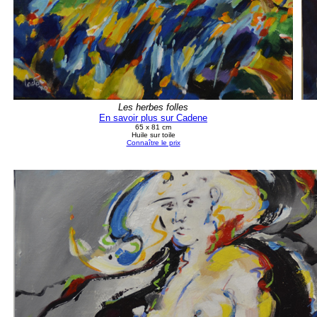
Les herbes folles
En savoir plus sur Cadene
65 x 81 cm
Huile sur toile
Connaître le prix