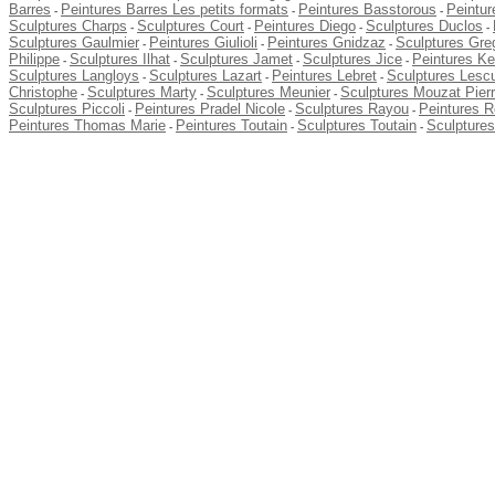
Barres
Peintures Barres Les petits formats
Peintures Basstorous
Peintu
-
-
-
Sculptures Charps
Sculptures Court
Peintures Diego
Sculptures Duclos
-
-
-
-
Sculptures Gaulmier
Peintures Giulioli
Peintures Gnidzaz
Sculptures Gre
-
-
-
Philippe
Sculptures Ilhat
Sculptures Jamet
Sculptures Jice
Peintures Kel
-
-
-
-
Sculptures Langloys
Sculptures Lazart
Peintures Lebret
Sculptures Lesc
-
-
-
Christophe
Sculptures Marty
Sculptures Meunier
Sculptures Mouzat Pier
-
-
-
Sculptures Piccoli
Peintures Pradel Nicole
Sculptures Rayou
Peintures 
-
-
-
Peintures Thomas Marie
Peintures Toutain
Sculptures Toutain
Sculpture
-
-
-