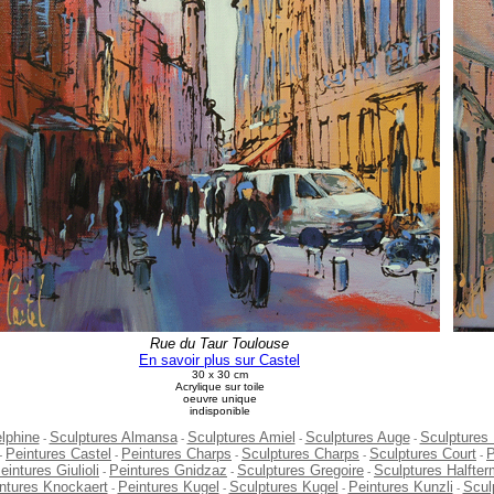
Rue du Taur Toulouse
En savoir plus sur Castel
30 x 30 cm
Acrylique sur toile
oeuvre unique
indisponible
elphine
Sculptures Almansa
Sculptures Amiel
Sculptures Auge
Sculptures
-
-
-
-
Peintures Castel
Peintures Charps
Sculptures Charps
Sculptures Court
P
-
-
-
-
-
eintures Giulioli
Peintures Gnidzaz
Sculptures Gregoire
Sculptures Halfter
-
-
-
ntures Knockaert
Peintures Kugel
Sculptures Kugel
Peintures Kunzli
Scul
-
-
-
-