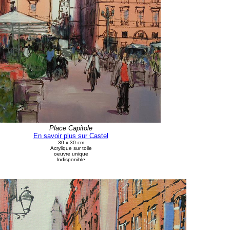
Place Capitole
En savoir plus sur Castel
30 x 30 cm
Acrylique sur toile
oeuvre unique
Indisponible