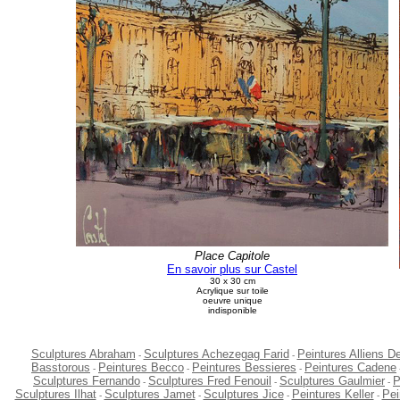
Place Capitole
En savoir plus sur Castel
30 x 30 cm
Acrylique sur toile
oeuvre unique
indisponible
Sculptures Abraham
Sculptures Achezegag Farid
Peintures Alliens D
-
-
Basstorous
Peintures Becco
Peintures Bessieres
Peintures Cadene
-
-
-
Sculptures Fernando
Sculptures Fred Fenouil
Sculptures Gaulmier
P
-
-
-
Sculptures Ilhat
Sculptures Jamet
Sculptures Jice
Peintures Keller
Pei
-
-
-
-