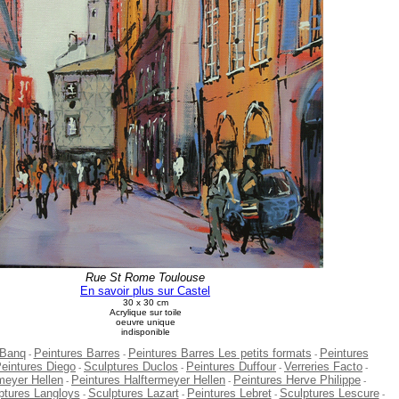
Rue St Rome Toulouse
En savoir plus sur Castel
30 x 30 cm
Acrylique sur toile
oeuvre unique
indisponible
 Banq
Peintures Barres
Peintures Barres Les petits formats
Peintures
-
-
-
eintures Diego
Sculptures Duclos
Peintures Duffour
Verreries Facto
-
-
-
-
meyer Hellen
Peintures Halftermeyer Hellen
Peintures Herve Philippe
-
-
-
ptures Langloys
Sculptures Lazart
Peintures Lebret
Sculptures Lescure
-
-
-
-