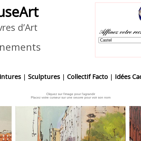
useArt
res d’Art
ènements
intures
|
Sculptures
|
Collectif Facto
|
Idées C
Cliquez sur l'image pour l'agrandir
Placez votre curseur sur une oeuvre pour voir son nom