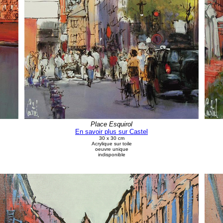
Place Esquirol
En savoir plus sur Castel
30 x 30 cm
Acrylique sur toile
oeuvre unique
indisponible